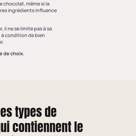
de chocolat
, même si la
tres ingrédients influence
r
, il ne se limite pas à sa
, à condition de bien
r.
e de choix
.
les types de
ui contiennent le