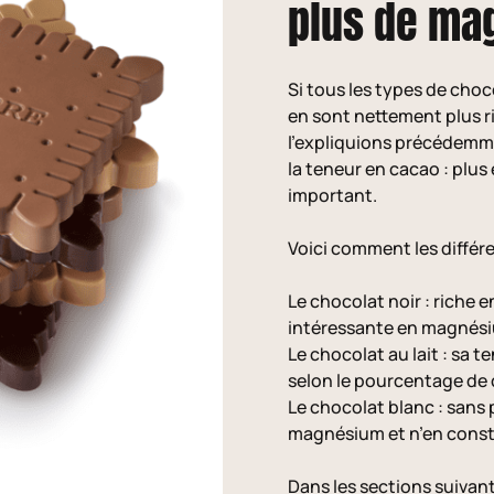
plus de ma
Si tous les types de cho
en sont nettement plus 
l’expliquions précédemme
la teneur en cacao : plus 
important.
Voici comment les différ
Le chocolat noir : riche e
intéressante en magnés
Le chocolat au lait : sa
selon le pourcentage de c
Le chocolat blanc : sans 
magnésium et n’en consti
Dans les sections suivan