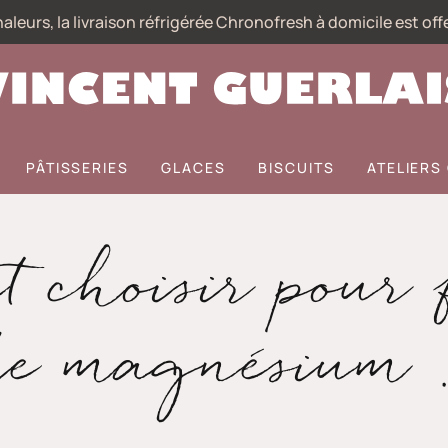
aleurs, la livraison réfrigérée Chronofresh à domicile est off
PÂTISSERIES
GLACES
BISCUITS
ATELIER
 choisir pour 
de magnésium 