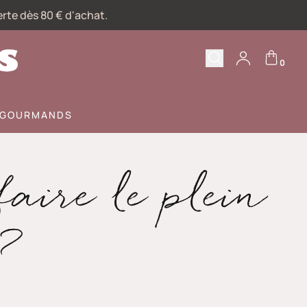
erte dès 80 € d'achat.
0
Recherche
Votre compte
S GOURMANDS
faire le plein
?