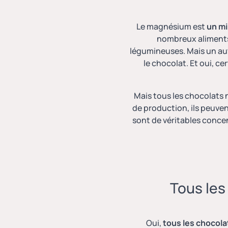
Le magnésium est
un mi
nombreux aliments 
légumineuses. Mais un autr
le chocolat
. Et oui, c
Mais
tous les chocolats
n
de production, ils peuve
sont de véritables
concen
Tous les
Oui,
tous les chocol