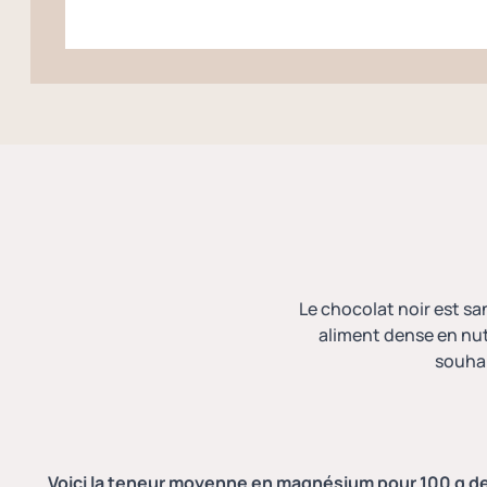
Le chocolat noir est s
aliment dense en nut
souhai
Voici la teneur moyenne en magnésium pour 100 g de 