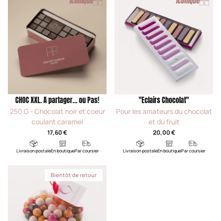
Icônique
Icônique
CHOC XXL. A partager… ou Pas!
"Eclairs Chocolat"
250 G - Chocolat noir et coeur
Pour les amateurs du chocolat
coulant caramel
et du fruit
17,60 €
20,00 €
Livraison postale
En boutique
Par coursier
Livraison postale
En boutique
Par coursier
Bientôt de retour