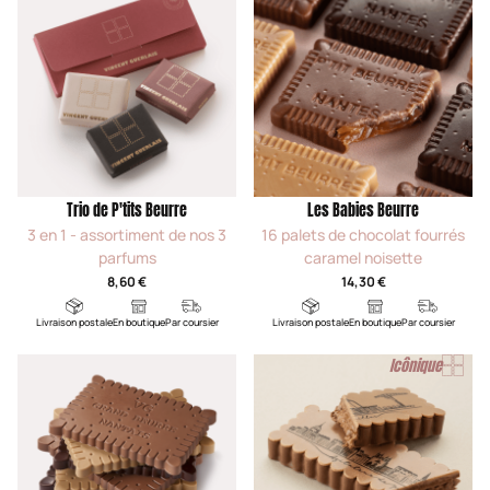
Trio de P'tits Beurre
Les Babies Beurre
3 en 1 - assortiment de nos 3
16 palets de chocolat fourrés
parfums
caramel noisette
8,60 €
14,30 €
Livraison postale
En boutique
Par coursier
Livraison postale
En boutique
Par coursier
Icônique