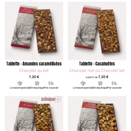
Tablette - Amandes caramélisées
Tablette - Cacahuètes
Chocolat au lait
Chocolat noir ou Chocolat lait
7,20 €
7,20 €
à partir de
Livraison postale
En boutique
Par coursier
Livraison postale
En boutique
Par coursier
Icônique