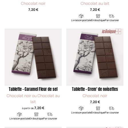
Chocolat noir
Chocolat au lait
7,20 €
7,20 €
Livraison postale
En boutique
Par coursier
Icônique
Tablette - Caramel Fleur de sel
Tablette - Crem' de noisettes
Chocolat noir ou Chocolat au
Chocolat noir
lait
7,20 €
7,20 €
à partir de
Livraison postale
En boutique
Par coursier
Livraison postale
En boutique
Par coursier