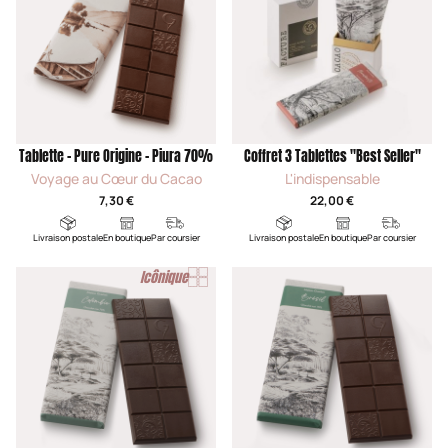
Tablette - Pure Origine - Piura 70%
Coffret 3 Tablettes "Best Seller"
Voyage au Cœur du Cacao
L'indispensable
7,30 €
22,00 €
Livraison postale
En boutique
Par coursier
Livraison postale
En boutique
Par coursier
Icônique