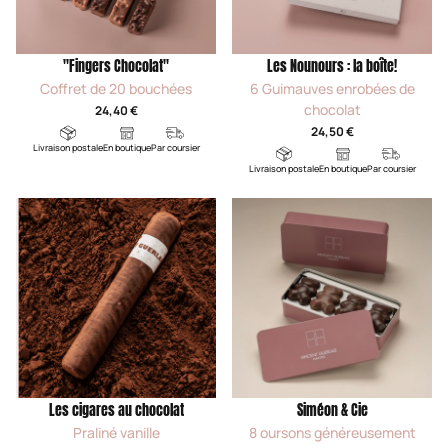
"Fingers Chocolat"
Les Nounours : la boîte!
Coffret de 20 bouchées
6 Guimauves enrobées de
chocolat
24,40 €
24,50 €
Livraison postale
En boutique
Par coursier
Livraison postale
En boutique
Par coursier
Les cigares au chocolat
Siméon & Cie
Praliné vanille
8 oursons généreusement