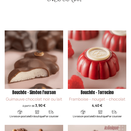
chocolat
Bouchée - Siméon l'ourson
Bouchée - Torrocino
Guimauve chocolat noir ou lait
Framboise - nougat - chocolat
3,90 €
4,40 €
à partir de
Livraison postale
En boutique
Par coursier
Livraison postale
En boutique
Par coursier
Icônique