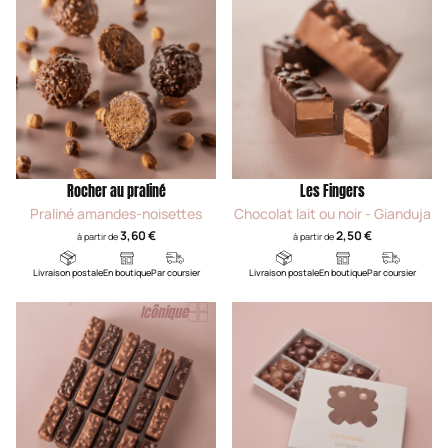
Rocher au praliné
Les Fingers
Praliné amandes-noisettes
Chocolat lait ou noir - Gianduja
3,60 €
2,50 €
à partir de
à partir de
Livraison postale
En boutique
Par coursier
Livraison postale
En boutique
Par coursier
Icônique