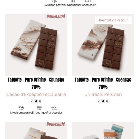
Livraison postale
En boutique
Par coursier
Nouveauté
Bientôt de retour
Tablette - Pure Origine - Chuncho
Tablette - Pure Origine - Cuencas
70%
70%
Cacao d'Exception et Durable
Un Trésor Péruvien
7,30 €
7,30 €
Livraison postale
En boutique
Par coursier
Nouveauté