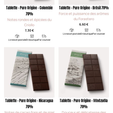
Tablette - Pure Origine - Colombie
Tablette - Pure Origine - Brésil 70%
Force et puissance des arômes
70%
du Forastero
Notes rondes et épicées du
6,60 €
Criollo
7,30 €
Livraison postale
En boutique
Par coursier
Livraison postale
En boutique
Par coursier
Tablette - Pure Origine - Nicaragua
Tablette - Pure Origine - Vénézuéla
70%
70%
Notes de cacao frais et de miel
Douceur et délicatesse des