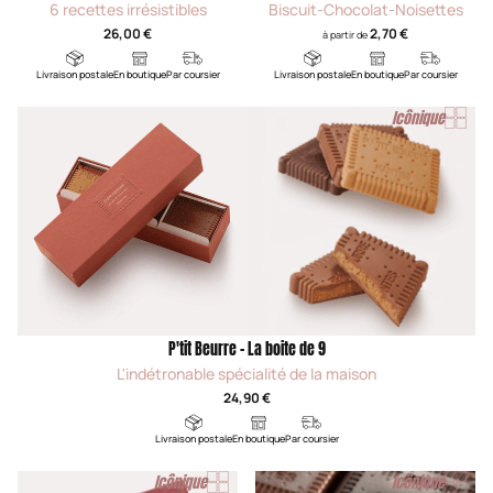
6 recettes irrésistibles
Biscuit-Chocolat-Noisettes
26,00 €
2,70 €
à partir de
Livraison postale
En boutique
Par coursier
Livraison postale
En boutique
Par coursier
Icônique
P'tit Beurre - La boite de 9
L'indétronable spécialité de la maison
24,90 €
Livraison postale
En boutique
Par coursier
Icônique
Icônique