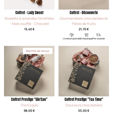
Coffret - Lady Sweet
Coffret - Découverte
Noisette & amandes torrefiées
Gourmandises chocolatées et
- Maïs soufflé - Chocolat
Pâtes de fruits
15,40 €
21,70 €
Livraison postale
En boutique
Par coursier
Bientôt de retour
Coffret Prestige "Gin'Cao"
Coffret Prestige "Tea Time"
Trio Exquis
Douceurs chocolatées
98,00 €
53,00 €