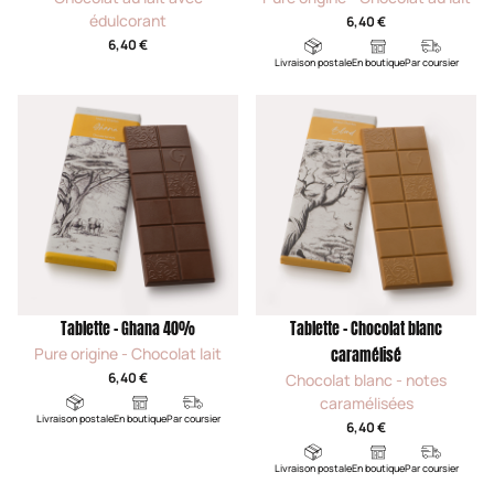
édulcorant
6,40 €
6,40 €
Livraison postale
En boutique
Par coursier
Tablette - Ghana 40%
Tablette - Chocolat blanc
Pure origine - Chocolat lait
caramélisé
6,40 €
Chocolat blanc - notes
caramélisées
Livraison postale
En boutique
Par coursier
6,40 €
Livraison postale
En boutique
Par coursier