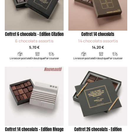
Coffret 6 chocolats - Edition Citation
Coffret 14 chocolats
6 chocolats assortis
14 chocolats assortis
5,70 €
14,20 €
Livraison postale
En boutique
Par coursier
Livraison postale
En boutique
Par coursier
Nouveauté
Coffret 14 chocolats - Edition Rivage
Coffret 26 chocolats - Edition