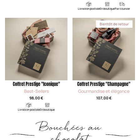
Livraison postale
En boutique
Par coursier
Bientôt de retour
Coffret Prestige "Iconique"
Coffret Prestige "Champagne"
Best-Sellers
Gourmandise et élégance
98,00 €
107,00 €
Livraison postale
En boutique
Bouchées au