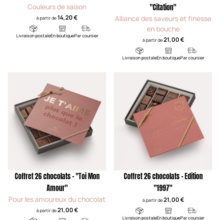
Couleurs de saison
"Citation"
14,20 €
Alliance des saveurs et finesse
à partir de
en bouche
Livraison postale
En boutique
Par coursier
21,00 €
à partir de
Livraison postale
En boutique
Par coursier
Coffret 26 chocolats - "Toi Mon
Coffret 26 chocolats - Edition
Amour"
"1997"
Pour les amoureux du chocolat
21,00 €
à partir de
21,00 €
à partir de
Livraison postale
En boutique
Par coursier