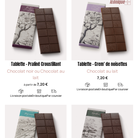
Icônique
Tablette - Praliné Croustillant
Tablette - Crem' de noisettes
Chocolat noir ou Chocolat au
Chocolat au lait
lait
7,20 €
7,20 €
à partir de
Livraison postale
En boutique
Par coursier
Livraison postale
En boutique
Par coursier