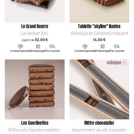
Le Grand Beurre
Tablette "skyline" Nantes
La version XXL
Gianduja et Caramel croquant
32,00 €
14,00 €
à partir de
Livraison postale
En boutique
Par coursier
Livraison postale
En boutique
Par coursier
Icônique
Icônique
Les Guerlinettes
Mètre chocolatier
12 Biscuits fourrés noisette -
Assortiment de 48 chocolats