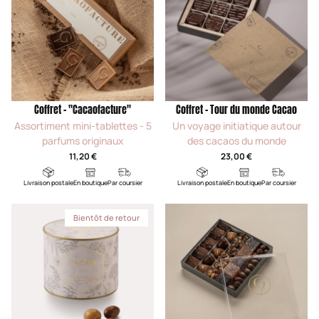
Coffret - "Cacaofacture"
Coffret - Tour du monde Cacao
Assortiment mini-tablettes - 5
Un voyage initiatique autour
parfums originaux
des cacaos du monde
11,20 €
23,00 €
Livraison postale
En boutique
Par coursier
Livraison postale
En boutique
Par coursier
Bientôt de retour