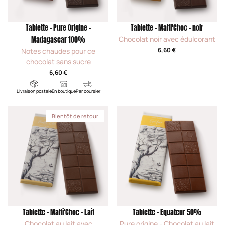
Tablette - Pure Origine -
Tablette - Malti'Choc - noir
Chocolat noir avec édulcorant
Madagascar 100%
6,60 €
Notes chaudes pour ce
chocolat sans sucre
6,60 €
Livraison postale
En boutique
Par coursier
Bientôt de retour
Tablette - Malti'Choc - Lait
Tablette - Equateur 50%
Chocolat au lait avec
Pure origine - Chocolat au lait