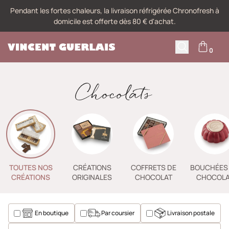
Pendant les fortes chaleurs, la livraison réfrigérée Chronofresh à
domicile est offerte dès 80 € d'achat.
0
M
Recherche
Chocolats
TOUTES NOS
CRÉATIONS
COFFRETS DE
BOUCHÉES
CRÉATIONS
ORIGINALES
CHOCOLAT
CHOCOLA
En boutique
Par coursier
Livraison postale