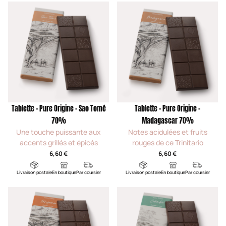
Tablette - Pure Origine - Sao Tomé
Tablette - Pure Origine -
70%
Madagascar 70%
Une touche puissante aux
Notes acidulées et fruits
accents grillés et épicés
rouges de ce Trinitario
6,60 €
6,60 €
Livraison postale
En boutique
Par coursier
Livraison postale
En boutique
Par coursier