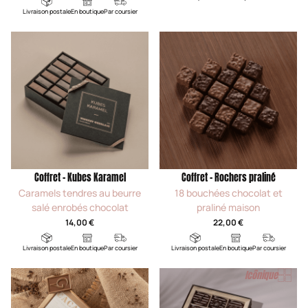
Livraison postale
En boutique
Par coursier
Coffret - Kubes Karamel
Coffret - Rochers praliné
Caramels tendres au beurre
18 bouchées chocolat et
salé enrobés chocolat
praliné maison
14,00 €
22,00 €
Livraison postale
En boutique
Par coursier
Livraison postale
En boutique
Par coursier
Icônique