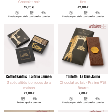
Chocolat noir
fins
15,70 €
42,00 €
Livraison postale
En boutique
Par coursier
Livraison postale
En boutique
Par coursier
Icônique
Coffret Nantais - La Grue Jaune®
Tablette - La Grue Jaune
3 spécialités iconiques de la
Chocolat au lait - Praliné P'tit
maison
Beurre
27,00 €
7,80 €
En boutique
Par coursier
Livraison postale
En boutique
Par coursier