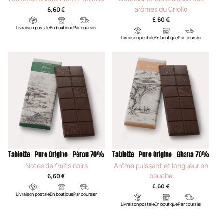
arômes du Criollo
6,60 €
6,60 €
Livraison postale
En boutique
Par coursier
Livraison postale
En boutique
Par coursier
Tablette - Pure Origine - Pérou 70%
Tablette - Pure Origine - Ghana 70%
Notes de fruits noirs
Arôme puissant et longueur en
bouche
6,60 €
6,60 €
Livraison postale
En boutique
Par coursier
Livraison postale
En boutique
Par coursier