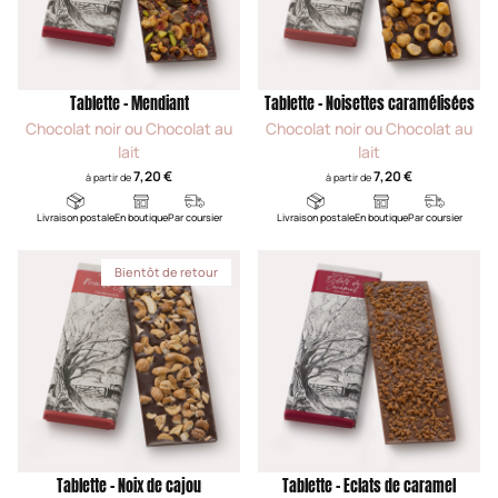
Tablette - Mendiant
Tablette - Noisettes caramélisées
Chocolat noir ou Chocolat au
Chocolat noir ou Chocolat au
lait
lait
7,20 €
7,20 €
à partir de
à partir de
Livraison postale
En boutique
Par coursier
Livraison postale
En boutique
Par coursier
Bientôt de retour
Tablette - Noix de cajou
Tablette - Eclats de caramel