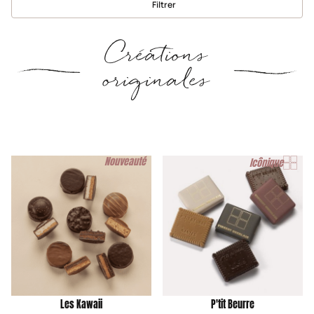
Filtrer
Créations
originales
Nouveauté
Icônique
Les Kawaii
P'tit Beurre