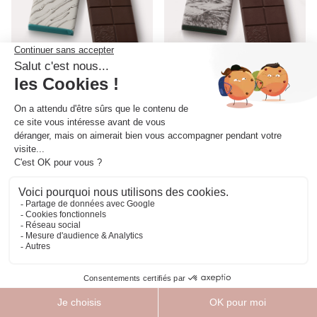
Tablette - Pure Origine - Papouasie
Tablette - Pure Origine - Equateur
70%
75%
Arôme floral et fruité du cacao
6,60 €
"Nacional" d'Equateur
Livraison postale
En boutique
Par coursier
6,60 €
Livraison postale
En boutique
Par coursier
Confiseries
Bientôt de retour