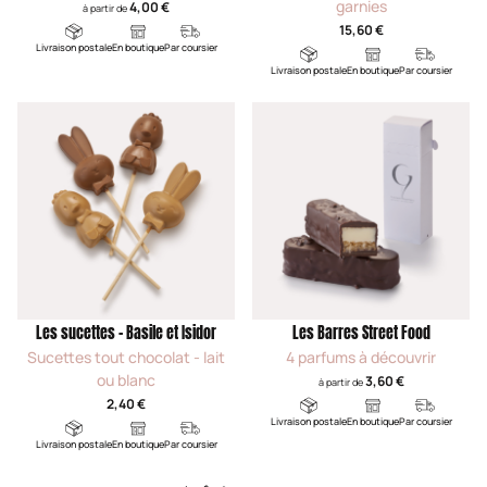
garnies
4,00 €
à partir de
15,60 €
Livraison postale
En boutique
Par coursier
Livraison postale
En boutique
Par coursier
Les sucettes - Basile et Isidor
Les Barres Street Food
Sucettes tout chocolat - lait
4 parfums à découvrir
ou blanc
3,60 €
à partir de
2,40 €
Livraison postale
En boutique
Par coursier
Livraison postale
En boutique
Par coursier