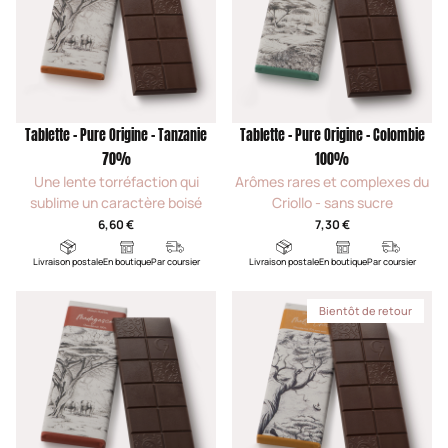
Tablette - Pure Origine - Tanzanie
Tablette - Pure Origine - Colombie
70%
100%
Une lente torréfaction qui
Arômes rares et complexes du
sublime un caractère boisé
Criollo - sans sucre
6,60 €
7,30 €
Livraison postale
En boutique
Par coursier
Livraison postale
En boutique
Par coursier
Bientôt de retour