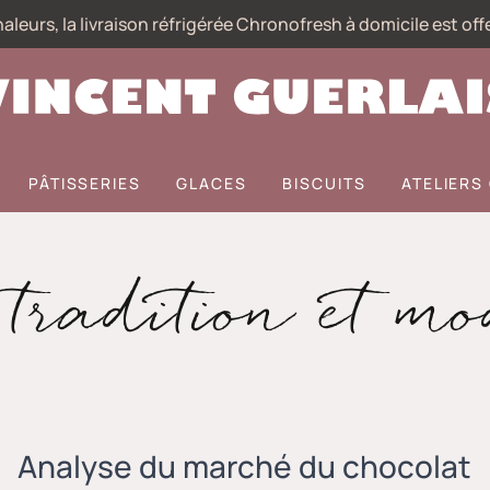
aleurs, la livraison réfrigérée Chronofresh à domicile est off
PÂTISSERIES
GLACES
BISCUITS
ATELIER
tradition et mo
Analyse du marché du chocolat