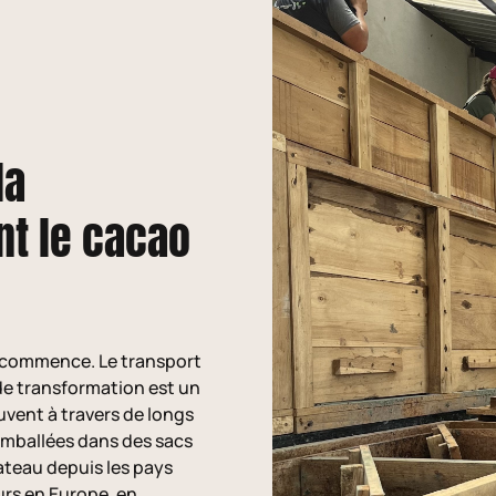
la
nt le cacao
ue commence. Le transport
de transformation est un
uvent à travers de longs
 emballées dans des sacs
ateau depuis les pays
rs en Europe, en