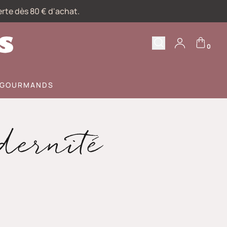
erte dès 80 € d'achat.
0
Recherche
Votre compte
S GOURMANDS
dernité