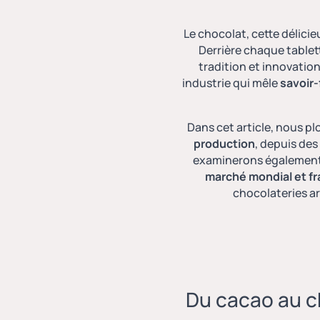
Le
chocolat
, cette délic
Derrière chaque table
tradition et innovation
industrie qui mêle
savoir-
Dans cet article, nous p
production
, depuis de
examinerons égalemen
marché mondial et fr
chocolateries a
Du cacao au c