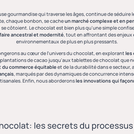
ieuse gourmandise qui traverse les âges, continue de séduire l
tte, chaque bonbon, se cache
un marché complexe et en per
 se côtoient. Le chocolat est bien plus qu'une simple confiserie
faire ancestral et modernité
, tout en affrontant des enjeu
environnementaux de plus en plus pressants.
longerons au cœur de l'univers du chocolat, en explorant
les
s plantations de cacao jusqu'aux tablettes de chocolat qu
t
du commerce équitable
et de la durabilité dans e secteur, 
ançais
, marqués par des dynamiques de concurrence intenses
rtisanales. Enfin, nous aborderons
les innovations qui façon
hocolat: les secrets du processus 