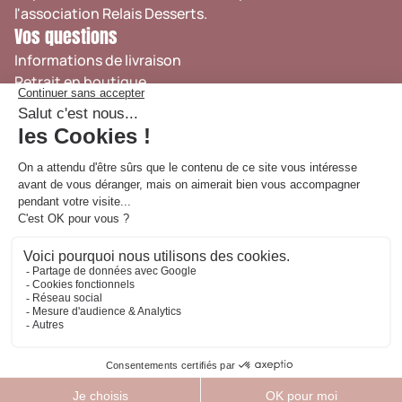
l'association
Relais Desserts
.
Vos questions
Informations de livraison
Retrait en boutique
Suivi de commande
Nous contacter
FAQ
CGV
Côté Pros
Espace Professionnels
Presse
Recrutement
Mentions légales
Cookies
Politique de confidentialité
© Vincent Guerlais 2024