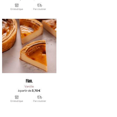
En boutique
Par coursier
Flan.
Vanille
à partir de
3,70 €
En boutique
Par coursier