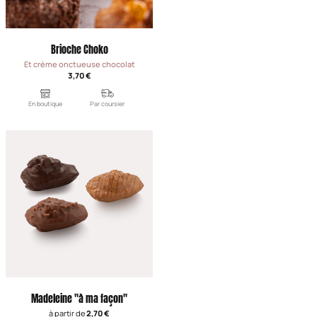
Brioche Choko
Et crème onctueuse chocolat
3,70 €
En boutique
Par coursier
Madeleine "à ma façon"
à partir de
2,70 €