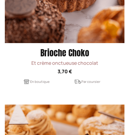
Brioche Choko
Et crème onctueuse chocolat
3,70 €
En boutique
Par coursier