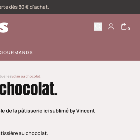
erte dès 80 € d'achat.
0
Recherche
Votre compte
S GOURMANDS
duelles
Eclair au chocolat.
 chocolat.
 de la pâtisserie ici sublimé by Vincent
tissière au chocolat.