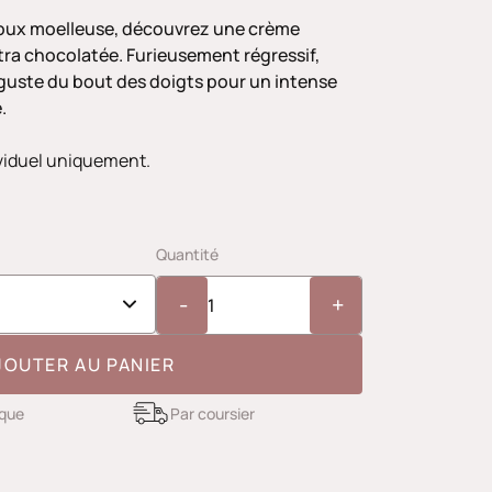
oux moelleuse, découvrez une crème
tra chocolatée. Furieusement régressif,
éguste du bout des doigts pour un intense
.
ividuel uniquement.
Quantité
-
+
JOUTER AU PANIER
ique
Par coursier