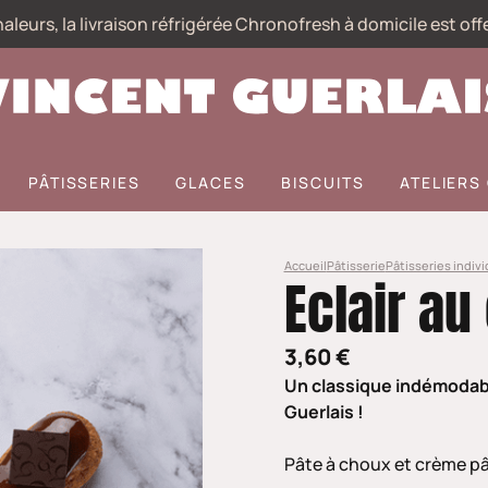
aleurs, la livraison réfrigérée Chronofresh à domicile est off
PÂTISSERIES
GLACES
BISCUITS
ATELIER
Accueil
Pâtisserie
Pâtisseries indivi
Eclair au
3,60 €
Un classique indémodable
Guerlais !
Pâte à choux et crème pâ