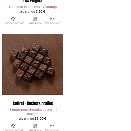
Les Fingers
Chocolat lait ou noir - Gianduja
à partir de
2,50 €
Livraison postale
En boutique
Par coursier
Coffret - Rochers praliné
18 bouchées chocolat et praliné
maison
à partir de
22,00 €
Livraison postale
En boutique
Par coursier