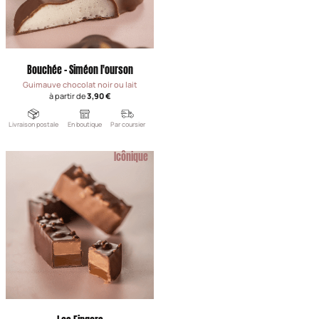
Bouchée - Siméon l'ourson
Guimauve chocolat noir ou lait
à partir de
3,90 €
Livraison postale
En boutique
Par coursier
Icônique