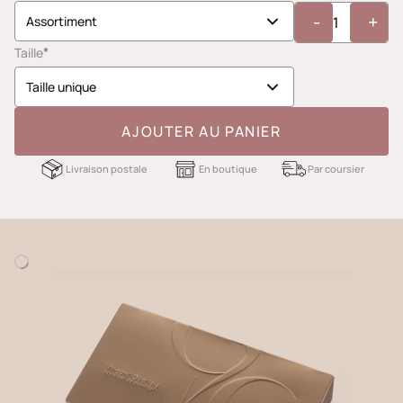
-
+
*
Taille
AJOUTER AU PANIER
Livraison postale
En boutique
Par coursier