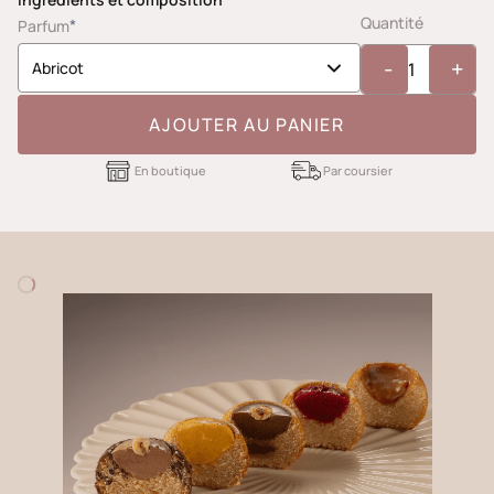
Quantité
*
Parfum
-
+
AJOUTER AU PANIER
En boutique
Par coursier