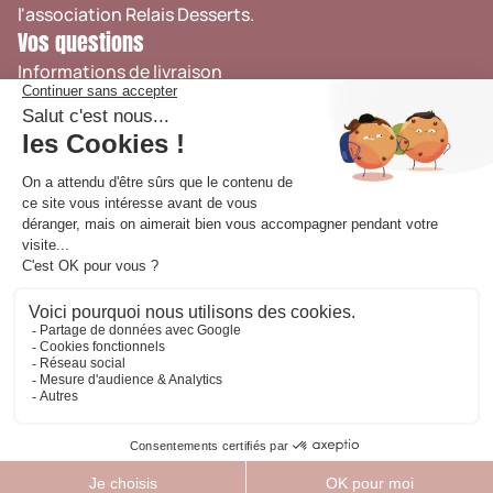
l'association
Relais Desserts
.
Vos questions
Informations de livraison
Retrait en boutique
Suivi de commande
Nous contacter
FAQ
CGV
Côté Pros
Espace Professionnels
Presse
Recrutement
Mentions légales
Cookies
Politique de confidentialité
© Vincent Guerlais 2024