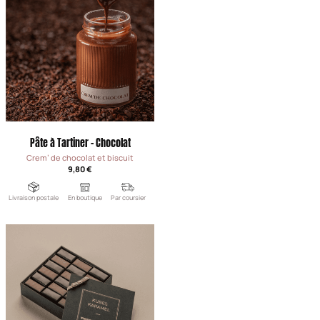
Pâte à Tartiner - Chocolat
Crem' de chocolat et biscuit
9,80 €
Livraison postale
En boutique
Par coursier