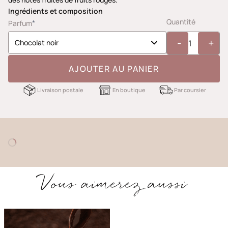
Ingrédients et composition
Quantité
*
Parfum
-
+
AJOUTER AU PANIER
Livraison postale
En boutique
Par coursier
Vous aimerez aussi