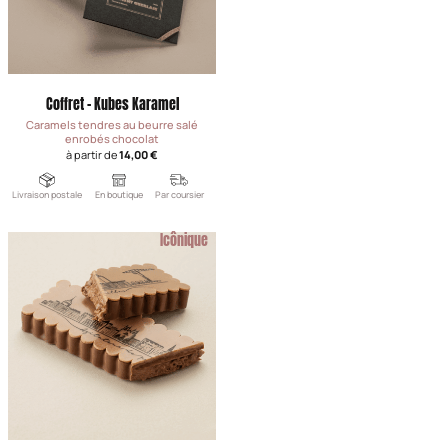
Coffret - Kubes Karamel
Caramels tendres au beurre salé
enrobés chocolat
à partir de
14,00 €
Livraison postale
En boutique
Par coursier
Icônique