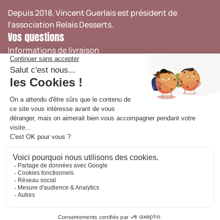
Depuis 2018, Vincent Guerlais est président de
l'association
Relais Desserts
.
Vos questions
Informations de livraison
Retrait en boutique
Suivi de commande
Nous contacter
FAQ
CGV
Côté Pros
Espace Professionnels
Presse
Recrutement
Mentions légales
Cookies
Politique de confidentialité