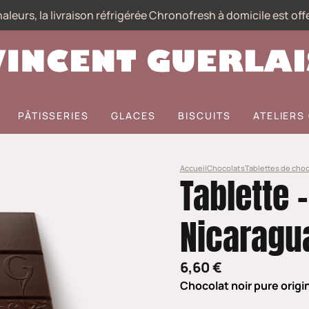
aleurs, la livraison réfrigérée Chronofresh à domicile est off
PÂTISSERIES
GLACES
BISCUITS
ATELIER
Accueil
Chocolats
Tablettes de choc
Tablette -
Nicarag
6,60 €
Chocolat noir pure orig