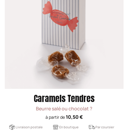
Caramels Tendres
Beurre salé ou chocolat ?
10,50 €
à partir de
Livraison postale
En boutique
Par coursier