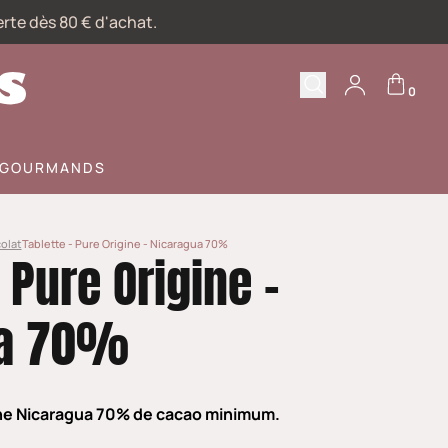
erte dès 80 € d'achat.
0
Recherche
Votre compte
S GOURMANDS
olat
Tablette - Pure Origine - Nicaragua 70%
 Pure Origine -
ua 70%
ine Nicaragua 70% de cacao minimum.