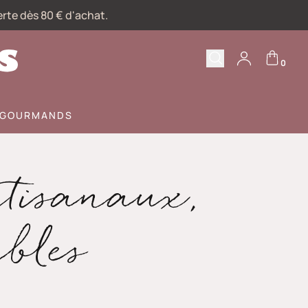
erte dès 80 € d'achat.
0
Recherche
Votre compte
S GOURMANDS
rtisanaux,
ables