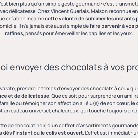
c’est bien plus qu’un simple geste gourmand : c’est transme
r avec délicatesse. Chez Vincent Guerlais, Maison reconnue e
que création incarne
cette volonté de sublimer les instants
omicile, il n’a jamais été aussi simple de
faire parvenir à vos
raffinés
, pensés pour émerveiller les papilles et les yeux.
oi envoyer des chocolats à vos pr
a vite, prendre le temps d’envoyer des chocolats à ceux qu
nce et de délicatesse
. Que ce soit pour surprendre un ami, r
famille ou témoigner son affection à l’élu(e) de son cœur,
le
est un cadeau universel, chaleureux, qui touche toujours en p
ette de chocolat noir, d’un coffret d’assortiments gourmands,
 dès l’instant où le colis est ouvert
. L’effet est immédiat : 