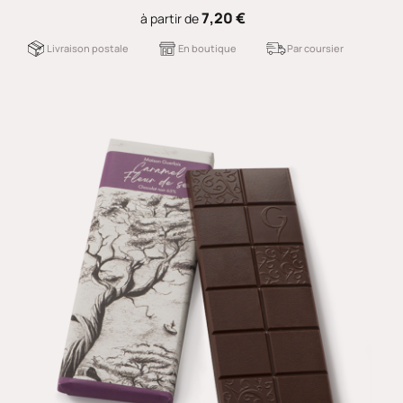
7,20 €
à partir de
Livraison postale
En boutique
Par coursier