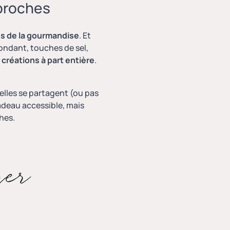
 proches
es de la gourmandise
. Et
fondant, touches de sel,
 créations à part entière
.
elles se partagent (ou pas
cadeau accessible, mais
hes.
yer