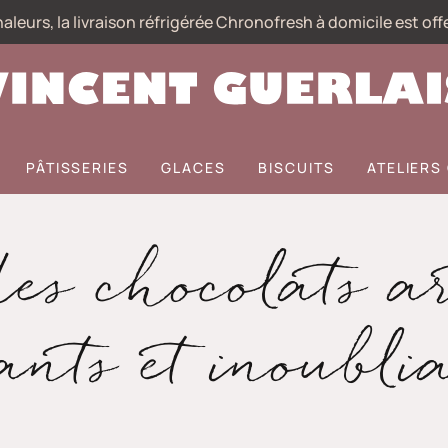
aleurs, la livraison réfrigérée Chronofresh à domicile est off
PÂTISSERIES
GLACES
BISCUITS
ATELIER
es chocolats a
ants et inoubli