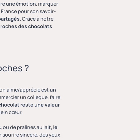
ttre une émotion, marquer
n France pour son savoir-
 partagés
. Grâce à notre
 proches des chocolats
oches ?
’on aime/apprécie est
un
emercier un collègue, faire
 chocolat reste une valeur
lein cœur.
 ou de pralines au lait,
le
un sourire sincère, des yeux