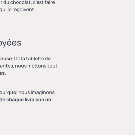
r du chocolat, c’est faire
qui le reçoivent.
voyées
cieuse
. De la tablette de
enantes, nous mettons tout
ies
.
t pourquoi nous imaginons
 de chaque livraison un