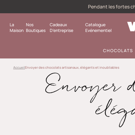
Pendant les fortes ch
La
Nos
Cadeaux
Catalogue
Maison
Boutiques
D'entreprise
Evénementiel
CHOCOLATS
Accueil
Envoyer des chocolats artisanaux, élégants et inoubliables
Envoyer d
élég