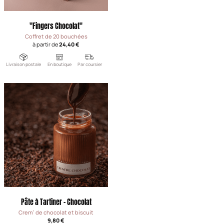
"Fingers Chocolat"
Coffret de 20 bouchées
à partir de
24,40 €
Livraison postale
En boutique
Par coursier
Pâte à Tartiner - Chocolat
Crem' de chocolat et biscuit
9,80 €