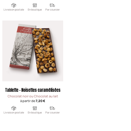
Livraison postale
En boutique
Par coursier
Tablette - Noisettes caramélisées
Chocolat noir ou Chocolat au lait
à partir de
7,20 €
Livraison postale
En boutique
Par coursier