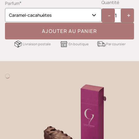
Quantité
*
Parfum
-
+
AJOUTER AU PANIER
Livraison postale
En boutique
Par coursier