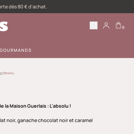
erte dès 80 € d'achat.
0
Recherche
Votre compte
S GOURMANDS
er
Absolu
la Maison Guerlais : L'absolu !
t noir, ganache chocolat noir et caramel