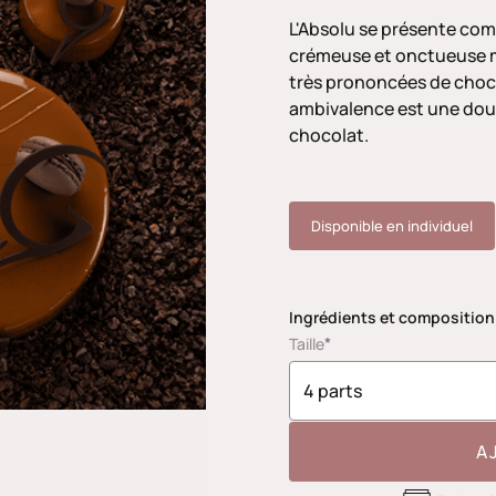
L'Absolu se présente com
crémeuse et onctueuse m
très prononcées de choco
ambivalence est une dou
chocolat.
Disponible en individuel
Ingrédients et composition
*
Taille
A