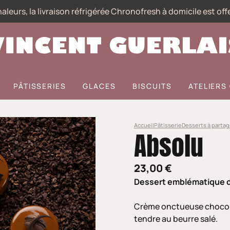
aleurs, la livraison réfrigérée Chronofresh à domicile est off
PÂTISSERIES
GLACES
BISCUITS
ATELIER
Accueil
Pâtisserie
Desserts à partag
Absolu
23,00 €
Dessert emblématique de 
C
rème onctueuse chocola
tendre au beurre salé.