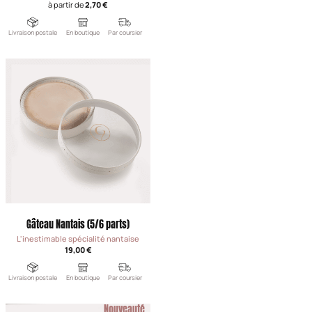
à partir de
2,70 €
Livraison postale
En boutique
Par coursier
Gâteau Nantais (5/6 parts)
L'inestimable spécialité nantaise
19,00 €
Livraison postale
En boutique
Par coursier
Nouveauté