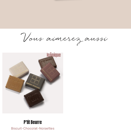
Vous aimerez aussi
Icônique
P'tit Beurre
Biscuit-Chocolat-Noisettes