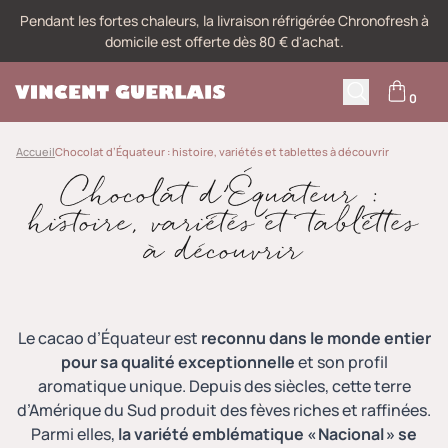
Pendant les fortes chaleurs, la livraison réfrigérée Chronofresh à
domicile est offerte dès 80 € d'achat.
0
M
Recherche
Accueil
Chocolat d’Équateur : histoire, variétés et tablettes à découvrir
Chocolat d’Équateur :
histoire, variétés et tablettes
à découvrir
Le cacao d’Équateur est
reconnu dans le monde entier
pour sa qualité exceptionnelle
et son profil
aromatique unique. Depuis des siècles, cette terre
d’Amérique du Sud produit des fèves riches et raffinées.
Parmi elles,
la variété emblématique « Nacional » se